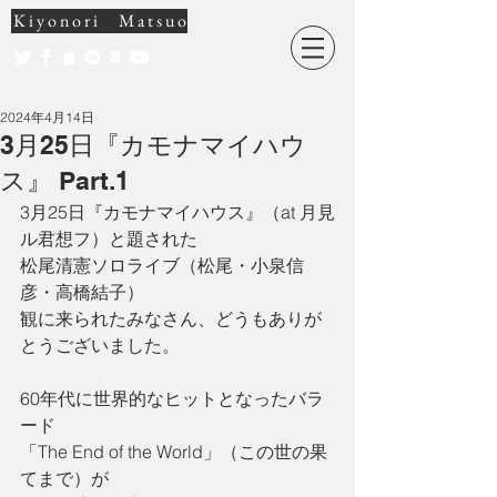
K i y o n o r i M a t s u o
2024年4月14日
3月25日『カモナマイハウ
ス』 Part.1
3月25日『カモナマイハウス』（at 月見
ル君想フ）と題された
松尾清憲ソロライブ（松尾・小泉信
彦・高橋結子）
観に来られたみなさん、どうもありが
とうございました。
60年代に世界的なヒットとなったバラ
ード
「The End of the World」（この世の果
てまで）が