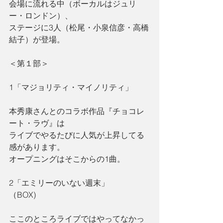
会場に流れる中（ボーカルはジュリ
ー・ロンドン）、
ステージに3人（松尾・小泉信彦・高橋
結子）が登場。
＜第１部＞
1「マジョリティ・マイノリティ」　
本秀康さんとのコラボ作品『チョコレ
ート・ラヴ』は
ライブでやるたびに人気が上昇してる
感があります。
オープニングはそこからの1曲。
2「エミリーのいない週末」
（BOX)　　
ここのところライブではやってなかっ