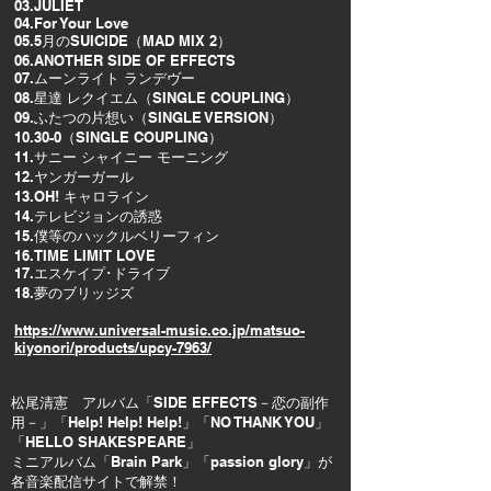
03.JULIET
04.For Your Love
05.5月のSUICIDE（MAD MIX 2）
06.ANOTHER SIDE OF EFFECTS
07.ムーンライト ランデヴー
08.星達 レクイエム（SINGLE COUPLING）
09.ふたつの片想い（SINGLE VERSION）
10.30-0（SINGLE COUPLING）
11.サニー シャイニー モーニング
12.ヤンガーガール
13.OH! キャロライン
14.テレビジョンの誘惑
15.僕等のハックルベリーフィン
16.TIME LIMIT LOVE
17.エスケイプ･ドライブ
18.夢のブリッジズ
https://www.universal-music.co.jp/matsuo-
kiyonori/products/upcy-7963/
松尾清憲 アルバム「SIDE EFFECTS－恋の副作
用－」「Help! Help! Help!」「NO THANK YOU」
「HELLO SHAKESPEARE」
ミニアルバム「Brain Park」「passion glory」が
各音楽配信サイトで解禁！