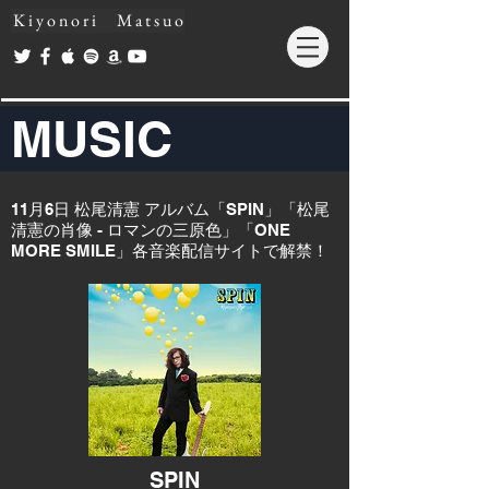
K i y o n o r i M a t s u o
MUSIC
11月6日 松尾清憲 アルバム「SPIN」「松尾
清憲の肖像 - ロマンの三原色」「ONE
MORE SMILE」各音楽配信サイトで解禁！
SPIN