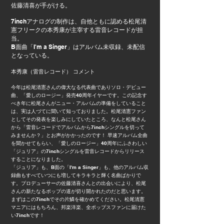
佐藤清喜が手がける。
7inchアナログの制作は、自他ともに認める松尾清
憲フリークの本秀康が主宰する雷音レコードが担
当。
B面曲「I'm a Singer」はアルバム未収録、未配信
となっている。
本秀康（雷音レコード） コメント
今年は松尾清憲さんの偉大なる代表曲でありソロ・デビュー
曲、「愛しのロージー」発売40周年イヤーです。この記念す
べき年に松尾さんがニュー・アルバムの準備をしていること
は、実は人づてに聞いて知っておりました。松尾清憲ファン
としてその発表を楽しみにしていたところ、なんと松尾さん
から「雷音レコードでアルバムから7inchシングルを切って
みませんか？」とお声がかかったのです！ 早速アルバム全曲
を聞かせてもらい、「愛しのロージー」40周年にふさわしい
「ジュリア」の7inchシングルを雷音レコードからリリース
することになりました。
「ジュリア」も、B面の「I'm a Singer」も、他のアルバム収
録曲もすべていつにも増してキラキラと輝く名曲ばかりで
す。プロデューサーの佐藤清喜さんとの出会いにより、松尾
さんの新たなるポップの道が切り開かれたのだと思います。
まずはこの7inchでその片鱗を確かめてください。松尾清憲
マニアにはもちろん、邦楽洋楽、全ポップスファンに届けた
い7inchです！