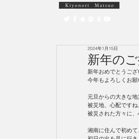
K i y o n o r i M a t s u o
2024年1月15日
新年のご
新年おめでとうござ
今年もよろしくお願
元旦からの大きな地
被災地、心配ですね
被災された方々に、
湘南に住んで初めて
初日の出を見に行き